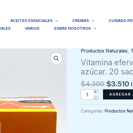
ACEITES ESENCIALES
CREMAS
CUIDADO P
RALES
VARIOS
SOBRE NOSOTROS
El
E
Productos Naturales
,
precio
p
Vitamina efer
original
a
azúcar. 20 sac
era:
e
$4.390.
$
$
4.390
$
3.510
Vitamina
AGREGAR 
efervescente
FNL
Categorías:
Productos Nat
sabor
naranja
sin