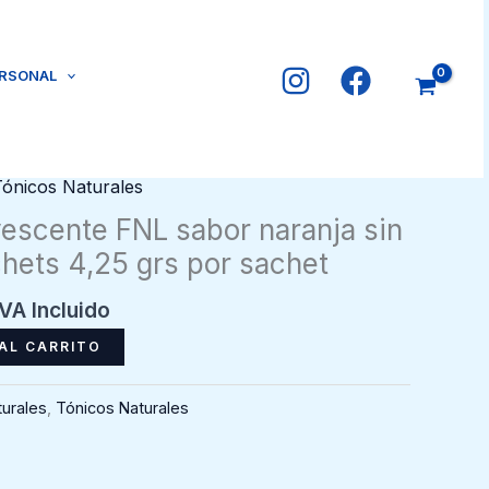
ERSONAL
l
Tónicos Naturales
recio
vescente FNL sabor naranja sin
ctual
hets 4,25 grs por sachet
s:
3.510.
IVA Incluido
AL CARRITO
urales
,
Tónicos Naturales