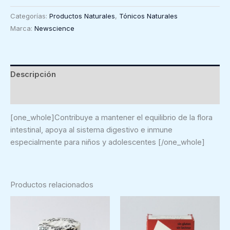
&
Categorías:
Productos Naturales
,
Tónicos Naturales
teens
Marca:
Newscience
-
Newscience
(30
comprimidos
Descripción
masticables)
Valoraciones (0)
cantidad
[one_whole]Contribuye a mantener el equilibrio de la flora
intestinal, apoya al sistema digestivo e inmune
especialmente para niños y adolescentes [/one_whole]
Productos relacionados