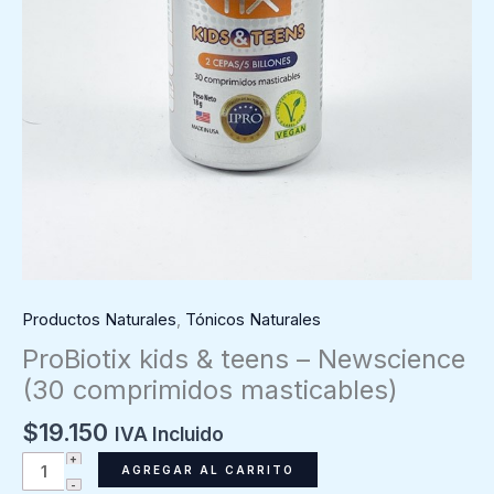
Productos Naturales
,
Tónicos Naturales
ProBiotix kids & teens – Newscience
(30 comprimidos masticables)
$
19.150
IVA Incluido
ProBiotix
AGREGAR AL CARRITO
kids