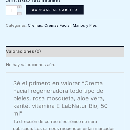
IVA Incluido
Crema
AGREGAR AL CARRITO
Facial
regeneradora
Categorías:
Cremas
,
Cremas Facial, Manos y Pies
todo
tipo
de
pieles,
Valoraciones (0)
rosa
mosqueta,
No hay valoraciones aún.
aloe
vera,
Sé el primero en valorar “Crema
karité,
Facial regeneradora todo tipo de
vitamina
pieles, rosa mosqueta, aloe vera,
E
karité, vitamina E LabNatur Bio, 50
LabNatur
ml”
Bio,
50
Tu dirección de correo electrónico no será
ml
publicada.
Los campos requeridos están marcados