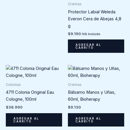
Cremas
Protector Labial Weleda
Everon Cera de Abejas 4,8
g
$
9.190
IVA Incluido
AGREGAR AL
CARRITO
Colonias
Cremas
4711 Colonia Original Eau
Bálsamo Manos y Uñas,
Cologne, 100ml
60ml, Bioherapy
$
38.990
$
9.130
AGREGAR AL
AGREGAR AL
CARRITO
CARRITO